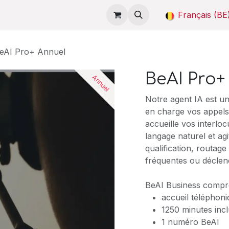
 de BeAI
Démonstrations
Tarifs
Contactez-nous
Français (BE
eAI Pro+ Annuel
BeAI Pro+
Annuel
Notre agent IA est un
en charge vos appels
accueille vos interl
langage naturel et ag
qualification, routag
fréquentes ou déclen
BeAI Business compr
accueil téléphoni
1250 minutes inc
1 numéro BeAI