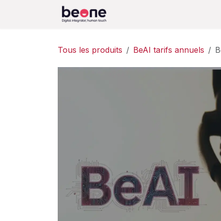
Se rendre au contenu
Accueil
Fonctionnement
Tous les produits
BeAI tarifs annuels
B