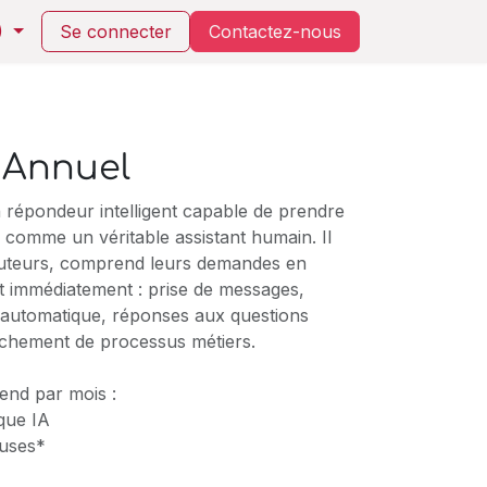
)
Se connecter
Contactez-nou​s​
 Annuel
 répondeur intelligent capable de prendre
 comme un véritable assistant humain. Il
ocuteurs, comprend leurs demandes en
it immédiatement : prise de messages,
e automatique, réponses aux questions
chement de processus métiers.
end par mois :
que IA
luses*