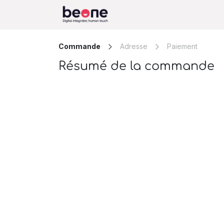
Se rendre au contenu
Accueil
Fonctionnement
Commande
Adresse
Paiement
Résumé de la commande