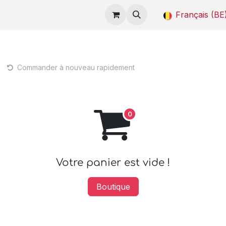
 de BeAI
Démonstrations
Tarifs
Contactez-nous
Français (BE
Commander à nouveau rapidement
Votre panier est vide !
Boutique