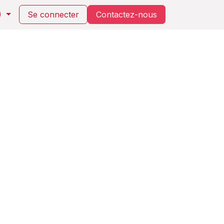
)
Se connecter
Contactez-nou​s​